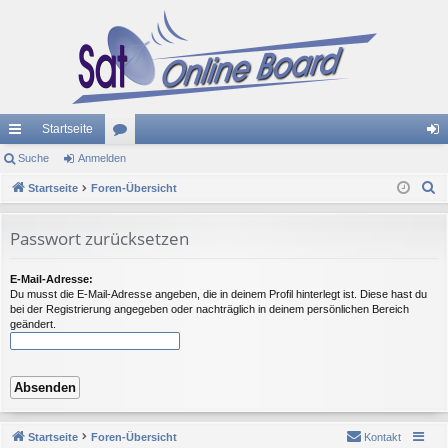
Startseite
ch
Suche
Anmelden
or
n
S
ne
Startseite
Foren-Übersicht
en
m
u
llz
el
c
Passwort zurücksetzen
ug
de
h
e
riff
n
E-Mail-Adresse:
Du musst die E-Mail-Adresse angeben, die in deinem Profil hinterlegt ist. Diese hast du
bei der Registrierung angegeben oder nachträglich in deinem persönlichen Bereich
geändert.
Startseite
Foren-Übersicht
Kontakt