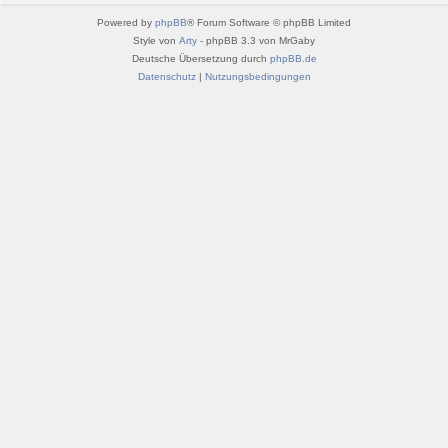
Powered by
phpBB
® Forum Software © phpBB Limited
Style von
Arty
- phpBB 3.3 von MrGaby
Deutsche Übersetzung durch
phpBB.de
Datenschutz
|
Nutzungsbedingungen