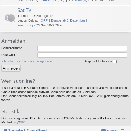
Letzter Beitrag:
CARAC TV (CH)
von
retroejo
, 15 Okt 2023 18:10
Sat-Tv
Themen
:
10
,
Beiträge
:
12
Letzter Beitrag:
ORF 2 Europe ab 3. Dezember i…
von
retroejo
, 29 Nov 2024 20:26
Anmelden
Benutzername:
Passwort:
Ich habe mein Passwort vergessen
Angemeldet bleiben
Wer ist online?
Insgesamt sind
9
Besucher online :: 0 sichtbare Mitglieder, 0 unsichtbare Mitglieder und 9
Gäste (basierend auf den aktiven Besuchern der letzten 5 Minuten)
Der Besucherrekord liegt bei
939
Besuchern, die am 27 Mär 2026 12:18 gleichzeitig online
waren.
Statistik
Beiträge insgesamt
41
• Themen insgesamt
23
• Mitglieder insgesamt
8
• Unser neuestes
Mitglied:
ivy2310
Startseite
Foren-Übersicht
Kontakt