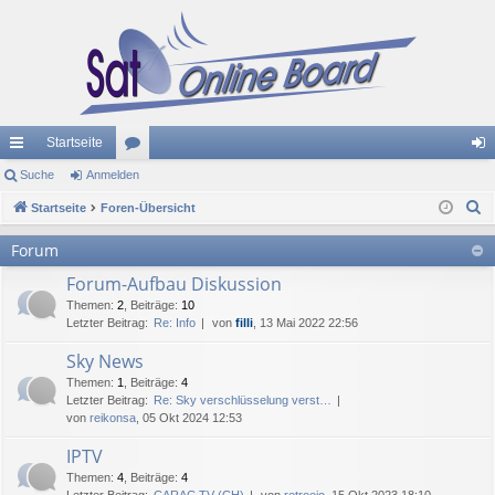
Startseite
ch
Suche
Anmelden
or
n
S
ne
Startseite
Foren-Übersicht
en
m
u
llz
el
Forum
c
ug
de
Forum-Aufbau Diskussion
h
e
Themen
:
2
,
Beiträge
:
10
riff
n
Letzter Beitrag:
Re: Info
von
filli
, 13 Mai 2022 22:56
Sky News
Themen
:
1
,
Beiträge
:
4
Letzter Beitrag:
Re: Sky verschlüsselung verst…
von
reikonsa
, 05 Okt 2024 12:53
IPTV
Themen
:
4
,
Beiträge
:
4