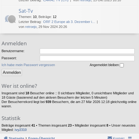
Letzter Beitrag:
CARAC TV (CH)
von
retroejo
, 15 Okt 2023 18:10
Sat-Tv
Themen
:
10
,
Beiträge
:
12
Letzter Beitrag:
ORF 2 Europe ab 3. Dezember i…
von
retroejo
, 29 Nov 2024 20:26
Anmelden
Benutzername:
Passwort:
Ich habe mein Passwort vergessen
Angemeldet bleiben
Wer ist online?
Insgesamt sind
18
Besucher online :: 0 sichtbare Mitglieder, 0 unsichtbare Mitglieder und
18 Gäste (basierend auf den aktiven Besuchern der letzten 5 Minuten)
Der Besucherrekord liegt bei
939
Besuchern, die am 27 Mär 2026 12:18 gleichzeitig online
waren.
Statistik
Beiträge insgesamt
41
• Themen insgesamt
23
• Mitglieder insgesamt
8
• Unser neuestes
Mitglied:
ivy2310
Startseite
Foren-Übersicht
Kontakt