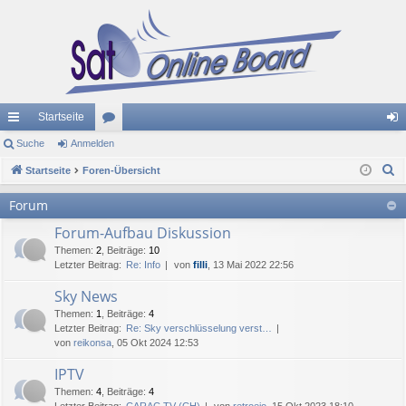
Startseite
ch
Suche
Anmelden
or
n
S
ne
Startseite
Foren-Übersicht
en
m
u
llz
el
Forum
c
ug
de
Forum-Aufbau Diskussion
h
e
Themen
:
2
,
Beiträge
:
10
riff
n
Letzter Beitrag:
Re: Info
von
filli
, 13 Mai 2022 22:56
Sky News
Themen
:
1
,
Beiträge
:
4
Letzter Beitrag:
Re: Sky verschlüsselung verst…
von
reikonsa
, 05 Okt 2024 12:53
IPTV
Themen
:
4
,
Beiträge
:
4