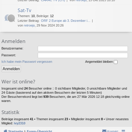
Letzter Beitrag:
CARAC TV (CH)
von
retroejo
, 15 Okt 2023 18:10
Sat-Tv
Themen
:
10
,
Beiträge
:
12
Letzter Beitrag:
ORF 2 Europe ab 3. Dezember i…
von
retroejo
, 29 Nov 2024 20:26
Anmelden
Benutzername:
Passwort:
Ich habe mein Passwort vergessen
Angemeldet bleiben
Wer ist online?
Insgesamt sind
24
Besucher online :: 0 sichtbare Mitglieder, 0 unsichtbare Mitglieder und
24 Gäste (basierend auf den aktiven Besuchern der letzten 5 Minuten)
Der Besucherrekord liegt bei
939
Besuchern, die am 27 Mär 2026 12:18 gleichzeitig online
waren.
Statistik
Beiträge insgesamt
41
• Themen insgesamt
23
• Mitglieder insgesamt
8
• Unser neuestes
Mitglied:
ivy2310
Startseite
Foren-Übersicht
Kontakt