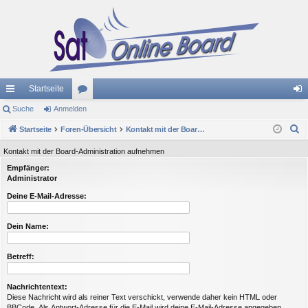
Startseite
ch
Suche
Anmelden
or
n
S
ne
Startseite
Foren-Übersicht
en
Kontakt mit der Board-Administration aufnehmen
m
u
llz
el
Kontakt mit der Board-Administration aufnehmen
c
Empfänger:
ug
de
h
Administrator
e
riff
n
Deine E-Mail-Adresse:
Dein Name:
Betreff:
Nachrichtentext:
Diese Nachricht wird als reiner Text verschickt, verwende daher kein HTML oder
BBCode. Als Antwort-Adresse für die E-Mail wird deine E-Mail-Adresse angegeben.