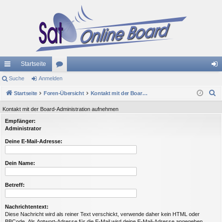
Startseite
ch
Suche
Anmelden
or
n
S
ne
Startseite
Foren-Übersicht
en
Kontakt mit der Board-Administration aufnehmen
m
u
llz
el
Kontakt mit der Board-Administration aufnehmen
c
Empfänger:
ug
de
h
Administrator
e
riff
n
Deine E-Mail-Adresse:
Dein Name:
Betreff:
Nachrichtentext:
Diese Nachricht wird als reiner Text verschickt, verwende daher kein HTML oder
BBCode. Als Antwort-Adresse für die E-Mail wird deine E-Mail-Adresse angegeben.