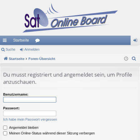
Startseite
ch
Suche
Anmelden
or
n
S
ne
Startseite
Foren-Übersicht
en
m
u
llz
el
c
Du musst registriert und angemeldet sein, um Profile
ug
de
h
anzuschauen.
e
riff
n
Benutzername:
Passwort:
Ich habe mein Passwort vergessen
Angemeldet bleiben
Meinen Online-Status während dieser Sitzung verbergen