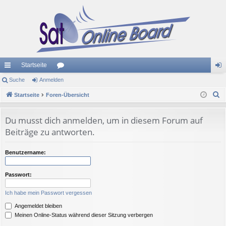
Startseite
ch
Suche
Anmelden
or
n
S
ne
Startseite
Foren-Übersicht
en
m
u
llz
el
c
Du musst dich anmelden, um in diesem Forum auf
ug
de
h
Beiträge zu antworten.
e
riff
n
Benutzername:
Passwort:
Ich habe mein Passwort vergessen
Angemeldet bleiben
Meinen Online-Status während dieser Sitzung verbergen