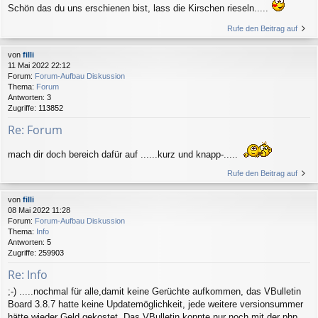
Schön das du uns erschienen bist, lass die Kirschen rieseln.....
Rufe den Beitrag auf
von
filli
11 Mai 2022 22:12
Forum:
Forum-Aufbau Diskussion
Thema:
Forum
Antworten:
3
Zugriffe:
113852
Re: Forum
mach dir doch bereich dafür auf ......kurz und knapp-.....
Rufe den Beitrag auf
von
filli
08 Mai 2022 11:28
Forum:
Forum-Aufbau Diskussion
Thema:
Info
Antworten:
5
Zugriffe:
259903
Re: Info
;-) .....nochmal für alle,damit keine Gerüchte aufkommen, das VBulletin
Board 3.8.7 hatte keine Updatemöglichkeit, jede weitere versionsummer
hätte wieder Geld gekostet. Das VBulletin konnte nur noch mit der php