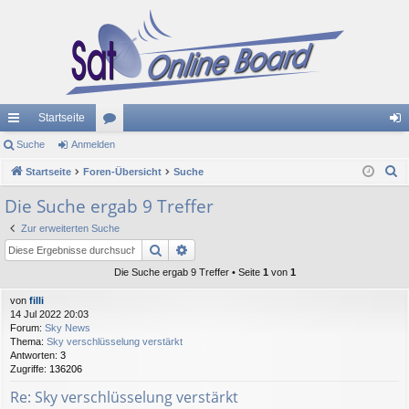
Startseite
ch
Suche
Anmelden
or
n
S
ne
Startseite
Foren-Übersicht
en
Suche
m
u
llz
el
Die Suche ergab 9 Treffer
c
ug
de
Zur erweiterten Suche
h
Suche
Erweiterte Suche
e
riff
n
Die Suche ergab 9 Treffer • Seite
1
von
1
von
filli
14 Jul 2022 20:03
Forum:
Sky News
Thema:
Sky verschlüsselung verstärkt
Antworten:
3
Zugriffe:
136206
Re: Sky verschlüsselung verstärkt