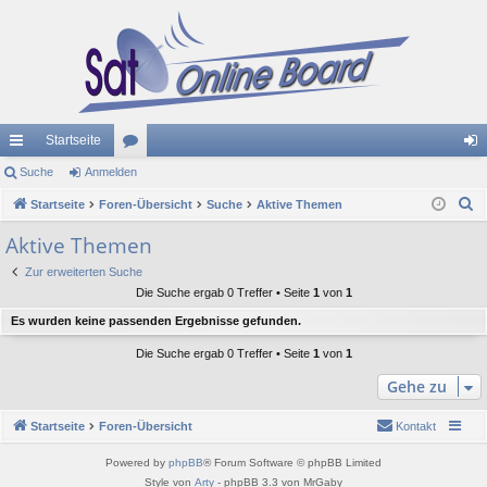
Startseite
ch
Suche
Anmelden
or
n
S
ne
Startseite
Foren-Übersicht
en
Suche
Aktive Themen
m
u
llz
el
Aktive Themen
c
ug
de
Zur erweiterten Suche
h
Die Suche ergab 0 Treffer • Seite
1
von
1
e
riff
n
Es wurden keine passenden Ergebnisse gefunden.
Die Suche ergab 0 Treffer • Seite
1
von
1
Gehe zu
Startseite
Foren-Übersicht
Kontakt
Powered by
phpBB
® Forum Software © phpBB Limited
Style von
Arty
- phpBB 3.3 von MrGaby