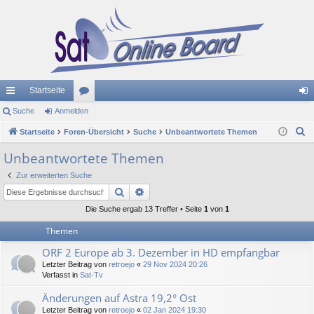
Startseite
ch
Suche
Anmelden
or
n
S
ne
Startseite
Foren-Übersicht
en
Suche
Unbeantwortete Themen
m
u
llz
el
Unbeantwortete Themen
c
ug
de
Zur erweiterten Suche
h
Suche
Erweiterte Suche
e
riff
n
Die Suche ergab 13 Treffer • Seite
1
von
1
Themen
ORF 2 Europe ab 3. Dezember in HD empfangbar
Letzter Beitrag von
retroejo
«
29 Nov 2024 20:26
Verfasst in
Sat-Tv
Änderungen auf Astra 19,2° Ost
Letzter Beitrag von
retroejo
«
02 Jan 2024 19:30