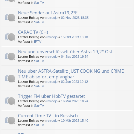
Verfasst in
Sat-Tv
Neue Sender auf Astra19,2°E
Letzter Beitrag von
retroejo
«
02 Nov 2023 18:35
Verfasst in
Sat-Tv
CARAC TV (CH)
Letzter Beitrag von
retroejo
«
15 Okt 2023 18:10
Verfasst in
IPTV
Neu und unverschlüsselt über Astra 19,2° Ost
Letzter Beitrag von
retroejo
«
04 Sep 2023 19:54
Verfasst in
Sat-Tv
Neu über ASTRA-Satellit: JUST COOKING und CRIME
TIME ab sofort empfangbar
Letzter Beitrag von
retroejo
«
02 Jun 2023 19:12
Verfasst in
Sat-Tv
Trigger FM über HbbTV gestartet
Letzter Beitrag von
retroejo
«
16 Mär 2023 18:24
Verfasst in
Sat-Tv
Current Time TV - in Russisch
Letzter Beitrag von
retroejo
«
10 Mär 2023 15:40
Verfasst in
Sat-Tv