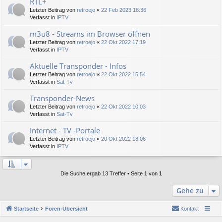
RTL+
Letzter Beitrag von
retroejo
«
22 Feb 2023 18:36
Verfasst in
IPTV
m3u8 - Streams im Browser öffnen
Letzter Beitrag von
retroejo
«
22 Okt 2022 17:19
Verfasst in
IPTV
Aktuelle Transponder - Infos
Letzter Beitrag von
retroejo
«
22 Okt 2022 15:54
Verfasst in
Sat-Tv
Transponder-News
Letzter Beitrag von
retroejo
«
22 Okt 2022 10:03
Verfasst in
Sat-Tv
Internet - TV -Portale
Letzter Beitrag von
retroejo
«
20 Okt 2022 18:06
Verfasst in
IPTV
Die Suche ergab 13 Treffer • Seite
1
von
1
Gehe zu
Startseite
Foren-Übersicht
Kontakt