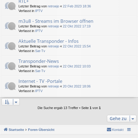
RTL+
Letzter Beitrag von
retroejo
«
22 Feb 2023 18:36
Verfasst in
IPTV
m3u8 - Streams im Browser öffnen
Letzter Beitrag von
retroejo
«
22 Okt 2022 17:19
Verfasst in
IPTV
Aktuelle Transponder - Infos
Letzter Beitrag von
retroejo
«
22 Okt 2022 15:54
Verfasst in
Sat-Tv
Transponder-News
Letzter Beitrag von
retroejo
«
22 Okt 2022 10:03
Verfasst in
Sat-Tv
Internet - TV -Portale
Letzter Beitrag von
retroejo
«
20 Okt 2022 18:06
Verfasst in
IPTV
Die Suche ergab 13 Treffer • Seite
1
von
1
Gehe zu
Startseite
Foren-Übersicht
Kontakt