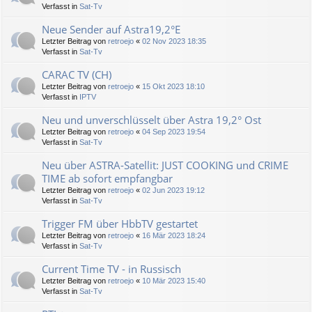
Verfasst in
Sat-Tv
Neue Sender auf Astra19,2°E
Letzter Beitrag von
retroejo
«
02 Nov 2023 18:35
Verfasst in
Sat-Tv
CARAC TV (CH)
Letzter Beitrag von
retroejo
«
15 Okt 2023 18:10
Verfasst in
IPTV
Neu und unverschlüsselt über Astra 19,2° Ost
Letzter Beitrag von
retroejo
«
04 Sep 2023 19:54
Verfasst in
Sat-Tv
Neu über ASTRA-Satellit: JUST COOKING und CRIME
TIME ab sofort empfangbar
Letzter Beitrag von
retroejo
«
02 Jun 2023 19:12
Verfasst in
Sat-Tv
Trigger FM über HbbTV gestartet
Letzter Beitrag von
retroejo
«
16 Mär 2023 18:24
Verfasst in
Sat-Tv
Current Time TV - in Russisch
Letzter Beitrag von
retroejo
«
10 Mär 2023 15:40
Verfasst in
Sat-Tv