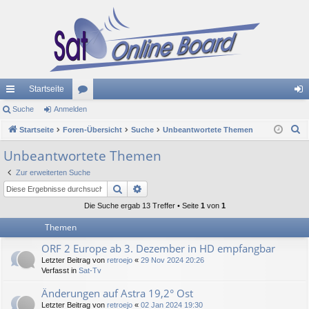
Startseite
ch
Suche
Anmelden
or
n
S
ne
Startseite
Foren-Übersicht
en
Suche
Unbeantwortete Themen
m
u
llz
el
Unbeantwortete Themen
c
ug
de
Zur erweiterten Suche
h
Suche
Erweiterte Suche
e
riff
n
Die Suche ergab 13 Treffer • Seite
1
von
1
Themen
ORF 2 Europe ab 3. Dezember in HD empfangbar
Letzter Beitrag von
retroejo
«
29 Nov 2024 20:26
Verfasst in
Sat-Tv
Änderungen auf Astra 19,2° Ost
Letzter Beitrag von
retroejo
«
02 Jan 2024 19:30