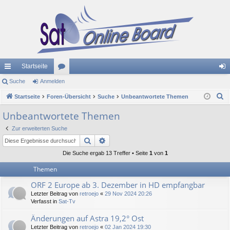
Startseite
ch
Suche
Anmelden
or
n
S
ne
Startseite
Foren-Übersicht
en
Suche
Unbeantwortete Themen
m
u
llz
el
Unbeantwortete Themen
c
ug
de
Zur erweiterten Suche
h
Suche
Erweiterte Suche
e
riff
n
Die Suche ergab 13 Treffer • Seite
1
von
1
Themen
ORF 2 Europe ab 3. Dezember in HD empfangbar
Letzter Beitrag von
retroejo
«
29 Nov 2024 20:26
Verfasst in
Sat-Tv
Änderungen auf Astra 19,2° Ost
Letzter Beitrag von
retroejo
«
02 Jan 2024 19:30