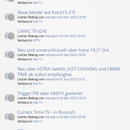
Verfasst in
Sat-Tv
Neue Sender auf Astra19,2°E
Letzter Beitrag von
retroejo
«
02 Nov 2023 18:35
Verfasst in
Sat-Tv
CARAC TV (CH)
Letzter Beitrag von
retroejo
«
15 Okt 2023 18:10
Verfasst in
IPTV
Neu und unverschlüsselt über Astra 19,2° Ost
Letzter Beitrag von
retroejo
«
04 Sep 2023 19:54
Verfasst in
Sat-Tv
Neu über ASTRA-Satellit: JUST COOKING und CRIME
TIME ab sofort empfangbar
Letzter Beitrag von
retroejo
«
02 Jun 2023 19:12
Verfasst in
Sat-Tv
Trigger FM über HbbTV gestartet
Letzter Beitrag von
retroejo
«
16 Mär 2023 18:24
Verfasst in
Sat-Tv
Current Time TV - in Russisch
Letzter Beitrag von
retroejo
«
10 Mär 2023 15:40
Verfasst in
Sat-Tv