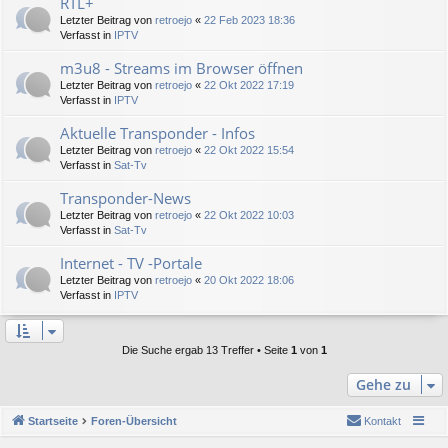
RTL+
Letzter Beitrag von
retroejo
«
22 Feb 2023 18:36
Verfasst in
IPTV
m3u8 - Streams im Browser öffnen
Letzter Beitrag von
retroejo
«
22 Okt 2022 17:19
Verfasst in
IPTV
Aktuelle Transponder - Infos
Letzter Beitrag von
retroejo
«
22 Okt 2022 15:54
Verfasst in
Sat-Tv
Transponder-News
Letzter Beitrag von
retroejo
«
22 Okt 2022 10:03
Verfasst in
Sat-Tv
Internet - TV -Portale
Letzter Beitrag von
retroejo
«
20 Okt 2022 18:06
Verfasst in
IPTV
Die Suche ergab 13 Treffer • Seite
1
von
1
Gehe zu
Startseite
Foren-Übersicht
Kontakt