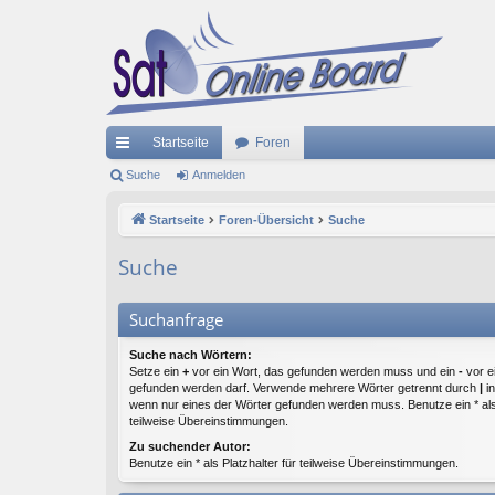
Startseite
Foren
ch
Suche
Anmelden
ne
Startseite
Foren-Übersicht
Suche
llz
Suche
ug
riff
Suchanfrage
Suche nach Wörtern:
Setze ein
+
vor ein Wort, das gefunden werden muss und ein
-
vor e
gefunden werden darf. Verwende mehrere Wörter getrennt durch
|
in
wenn nur eines der Wörter gefunden werden muss. Benutze ein * als 
teilweise Übereinstimmungen.
Zu suchender Autor:
Benutze ein * als Platzhalter für teilweise Übereinstimmungen.