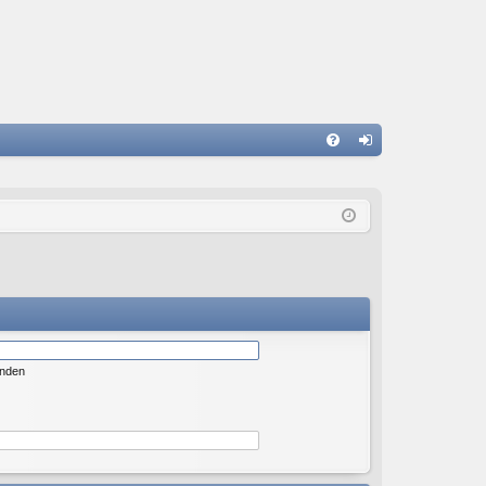
S
FA
n
Q
m
el
de
n
enden