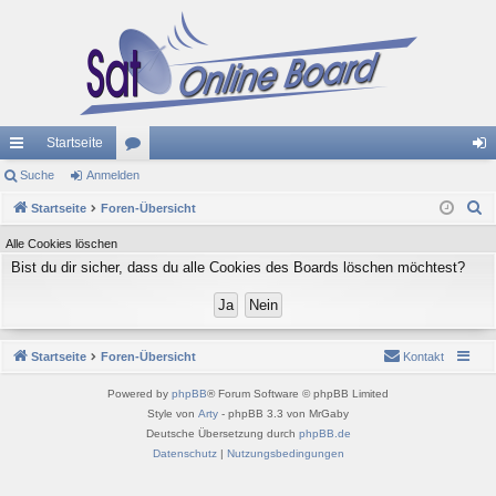
Startseite
ch
Suche
Anmelden
or
n
S
ne
Startseite
Foren-Übersicht
en
m
u
llz
el
Alle Cookies löschen
c
Bist du dir sicher, dass du alle Cookies des Boards löschen möchtest?
ug
de
h
e
riff
n
Startseite
Foren-Übersicht
Kontakt
Powered by
phpBB
® Forum Software © phpBB Limited
Style von
Arty
- phpBB 3.3 von MrGaby
Deutsche Übersetzung durch
phpBB.de
Datenschutz
|
Nutzungsbedingungen