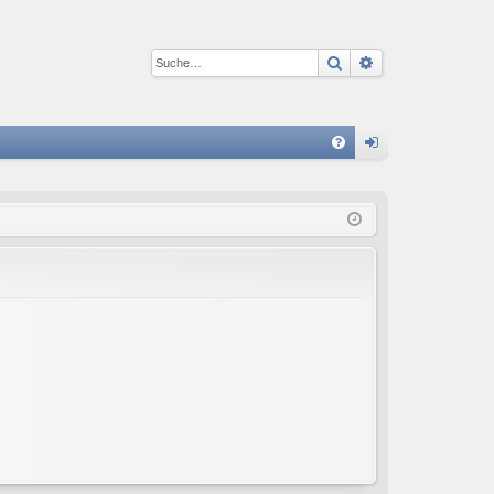
Suche
Erweiterte Suc
S
FA
n
Q
m
el
de
n