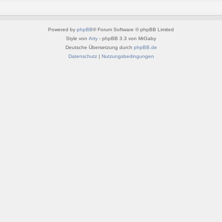
Powered by
phpBB
® Forum Software © phpBB Limited
Style von
Arty
- phpBB 3.3 von MrGaby
Deutsche Übersetzung durch
phpBB.de
Datenschutz
|
Nutzungsbedingungen