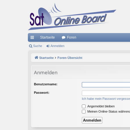
Startseite
Foren
ch
Suche
Anmelden
ne
Startseite
Foren-Übersicht
llz
Anmelden
ug
riff
Benutzername:
Passwort:
Ich habe mein Passwort vergess
Angemeldet bleiben
Meinen Online-Status während