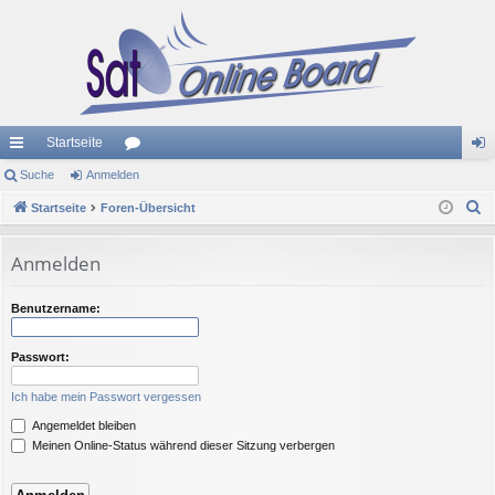
Startseite
ch
Suche
Anmelden
or
n
S
ne
Startseite
Foren-Übersicht
en
m
u
llz
el
c
Anmelden
ug
de
h
e
riff
n
Benutzername:
Passwort:
Ich habe mein Passwort vergessen
Angemeldet bleiben
Meinen Online-Status während dieser Sitzung verbergen