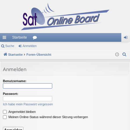
Startseite
ch
Suche
Anmelden
or
n
S
ne
Startseite
Foren-Übersicht
en
m
u
llz
el
c
Anmelden
ug
de
h
e
riff
n
Benutzername:
Passwort:
Ich habe mein Passwort vergessen
Angemeldet bleiben
Meinen Online-Status während dieser Sitzung verbergen