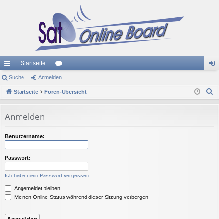
Startseite
ch
Suche
Anmelden
or
n
S
ne
Startseite
Foren-Übersicht
en
m
u
llz
el
c
Anmelden
ug
de
h
e
riff
n
Benutzername:
Passwort:
Ich habe mein Passwort vergessen
Angemeldet bleiben
Meinen Online-Status während dieser Sitzung verbergen