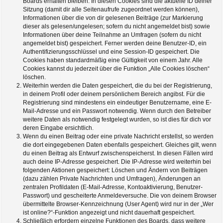
Boards erhalten bleiben. In diesen Cookies sind die aktuelle ID deiner
Sitzung (damit dir alle Seitenaufrufe zugeordnet werden können),
Informationen über die von dir gelesenen Beiträge (zur Markierung
dieser als gelesen/ungelesen; sofern du nicht angemeldet bist) sowie
Informationen über deine Teilnahme an Umfragen (sofern du nicht
angemeldet bist) gespeichert. Ferner werden deine Benutzer-ID, ein
Authentifizierungsschlüssel und eine Session-ID gespeichert. Die
Cookies haben standardmäßig eine Gültigkeit von einem Jahr. Alle
Cookies kannst du jederzeit über die Funktion „Alle Cookies löschen“
löschen.
Weiterhin werden die Daten gespeichert, die du bei der Registrierung,
in deinem Profil oder deinem persönlichem Bereich angibst. Für die
Registrierung sind mindestens ein eindeutiger Benutzername, eine E-
Mail-Adresse und ein Passwort notwendig. Wenn durch den Betreiber
weitere Daten als notwendig festgelegt wurden, so ist dies für dich vor
deren Eingabe ersichtlich.
Wenn du einen Beitrag oder eine private Nachricht erstellst, so werden
die dort eingegebenen Daten ebenfalls gespeichert. Gleiches gilt, wenn
du einen Beitrag als Entwurf zwischenspeicherst. In diesen Fällen wird
auch deine IP-Adresse gespeichert. Die IP-Adresse wird weiterhin bei
folgenden Aktionen gespeichert: Löschen und Ändern von Beiträgen
(dazu zählen Private Nachrichten und Umfragen), Änderungen an
zentralen Profildaten (E-Mail-Adresse, Kontoaktivierung, Benutzer-
Passwort) und gescheiterte Anmeldeversuche. Die von deinem Browser
übermittelte Browser-Kennzeichnung (User Agent) wird nur in der „Wer
ist online?“-Funktion angezeigt und nicht dauerhaft gespeichert.
Schließlich erfordern einzelne Funktionen des Boards, dass weitere