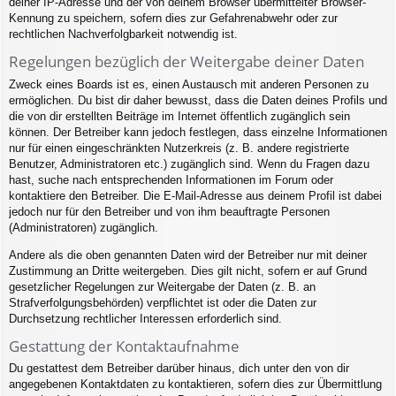
deiner IP-Adresse und der von deinem Browser übermittelter Browser-
Kennung zu speichern, sofern dies zur Gefahrenabwehr oder zur
rechtlichen Nachverfolgbarkeit notwendig ist.
Regelungen bezüglich der Weitergabe deiner Daten
Zweck eines Boards ist es, einen Austausch mit anderen Personen zu
ermöglichen. Du bist dir daher bewusst, dass die Daten deines Profils und
die von dir erstellten Beiträge im Internet öffentlich zugänglich sein
können. Der Betreiber kann jedoch festlegen, dass einzelne Informationen
nur für einen eingeschränkten Nutzerkreis (z. B. andere registrierte
Benutzer, Administratoren etc.) zugänglich sind. Wenn du Fragen dazu
hast, suche nach entsprechenden Informationen im Forum oder
kontaktiere den Betreiber. Die E-Mail-Adresse aus deinem Profil ist dabei
jedoch nur für den Betreiber und von ihm beauftragte Personen
(Administratoren) zugänglich.
Andere als die oben genannten Daten wird der Betreiber nur mit deiner
Zustimmung an Dritte weitergeben. Dies gilt nicht, sofern er auf Grund
gesetzlicher Regelungen zur Weitergabe der Daten (z. B. an
Strafverfolgungsbehörden) verpflichtet ist oder die Daten zur
Durchsetzung rechtlicher Interessen erforderlich sind.
Gestattung der Kontaktaufnahme
Du gestattest dem Betreiber darüber hinaus, dich unter den von dir
angegebenen Kontaktdaten zu kontaktieren, sofern dies zur Übermittlung