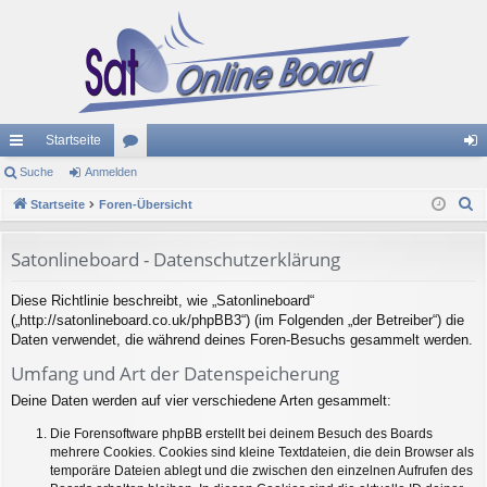
Startseite
ch
Suche
Anmelden
or
n
S
ne
Startseite
Foren-Übersicht
en
m
u
llz
el
c
Satonlineboard - Datenschutzerklärung
ug
de
h
Diese Richtlinie beschreibt, wie „Satonlineboard“
e
riff
n
(„http://satonlineboard.co.uk/phpBB3“) (im Folgenden „der Betreiber“) die
Daten verwendet, die während deines Foren-Besuchs gesammelt werden.
Umfang und Art der Datenspeicherung
Deine Daten werden auf vier verschiedene Arten gesammelt:
Die Forensoftware phpBB erstellt bei deinem Besuch des Boards
mehrere Cookies. Cookies sind kleine Textdateien, die dein Browser als
temporäre Dateien ablegt und die zwischen den einzelnen Aufrufen des