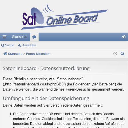
Startseite
ch
Suche
Anmelden
or
n
S
ne
Startseite
Foren-Übersicht
en
m
u
llz
el
c
Satonlineboard - Datenschutzerklärung
ug
de
h
Diese Richtlinie beschreibt, wie „Satonlineboard“
e
riff
n
(„http://satonlineboard.co.uk/phpBB3“) (im Folgenden „der Betreiber“) die
Daten verwendet, die während deines Foren-Besuchs gesammelt werden.
Umfang und Art der Datenspeicherung
Deine Daten werden auf vier verschiedene Arten gesammelt:
Die Forensoftware phpBB erstellt bei deinem Besuch des Boards
mehrere Cookies. Cookies sind kleine Textdateien, die dein Browser als
temporäre Dateien ablegt und die zwischen den einzelnen Aufrufen des