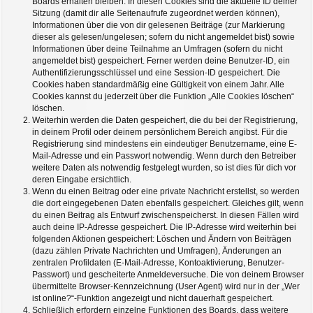
Boards erhalten bleiben. In diesen Cookies sind die aktuelle ID deiner
Sitzung (damit dir alle Seitenaufrufe zugeordnet werden können),
Informationen über die von dir gelesenen Beiträge (zur Markierung
dieser als gelesen/ungelesen; sofern du nicht angemeldet bist) sowie
Informationen über deine Teilnahme an Umfragen (sofern du nicht
angemeldet bist) gespeichert. Ferner werden deine Benutzer-ID, ein
Authentifizierungsschlüssel und eine Session-ID gespeichert. Die
Cookies haben standardmäßig eine Gültigkeit von einem Jahr. Alle
Cookies kannst du jederzeit über die Funktion „Alle Cookies löschen“
löschen.
Weiterhin werden die Daten gespeichert, die du bei der Registrierung,
in deinem Profil oder deinem persönlichem Bereich angibst. Für die
Registrierung sind mindestens ein eindeutiger Benutzername, eine E-
Mail-Adresse und ein Passwort notwendig. Wenn durch den Betreiber
weitere Daten als notwendig festgelegt wurden, so ist dies für dich vor
deren Eingabe ersichtlich.
Wenn du einen Beitrag oder eine private Nachricht erstellst, so werden
die dort eingegebenen Daten ebenfalls gespeichert. Gleiches gilt, wenn
du einen Beitrag als Entwurf zwischenspeicherst. In diesen Fällen wird
auch deine IP-Adresse gespeichert. Die IP-Adresse wird weiterhin bei
folgenden Aktionen gespeichert: Löschen und Ändern von Beiträgen
(dazu zählen Private Nachrichten und Umfragen), Änderungen an
zentralen Profildaten (E-Mail-Adresse, Kontoaktivierung, Benutzer-
Passwort) und gescheiterte Anmeldeversuche. Die von deinem Browser
übermittelte Browser-Kennzeichnung (User Agent) wird nur in der „Wer
ist online?“-Funktion angezeigt und nicht dauerhaft gespeichert.
Schließlich erfordern einzelne Funktionen des Boards, dass weitere