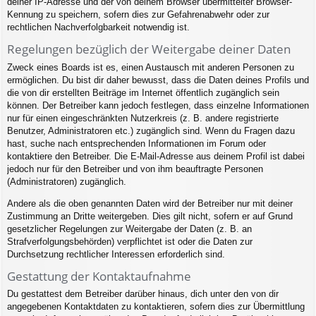
deiner IP-Adresse und der von deinem Browser übermittelter Browser-
Kennung zu speichern, sofern dies zur Gefahrenabwehr oder zur
rechtlichen Nachverfolgbarkeit notwendig ist.
Regelungen bezüglich der Weitergabe deiner Daten
Zweck eines Boards ist es, einen Austausch mit anderen Personen zu
ermöglichen. Du bist dir daher bewusst, dass die Daten deines Profils und
die von dir erstellten Beiträge im Internet öffentlich zugänglich sein
können. Der Betreiber kann jedoch festlegen, dass einzelne Informationen
nur für einen eingeschränkten Nutzerkreis (z. B. andere registrierte
Benutzer, Administratoren etc.) zugänglich sind. Wenn du Fragen dazu
hast, suche nach entsprechenden Informationen im Forum oder
kontaktiere den Betreiber. Die E-Mail-Adresse aus deinem Profil ist dabei
jedoch nur für den Betreiber und von ihm beauftragte Personen
(Administratoren) zugänglich.
Andere als die oben genannten Daten wird der Betreiber nur mit deiner
Zustimmung an Dritte weitergeben. Dies gilt nicht, sofern er auf Grund
gesetzlicher Regelungen zur Weitergabe der Daten (z. B. an
Strafverfolgungsbehörden) verpflichtet ist oder die Daten zur
Durchsetzung rechtlicher Interessen erforderlich sind.
Gestattung der Kontaktaufnahme
Du gestattest dem Betreiber darüber hinaus, dich unter den von dir
angegebenen Kontaktdaten zu kontaktieren, sofern dies zur Übermittlung