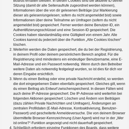
Boards erhalten bleiben. In diesen Cookies sind die aktuelle ID deiner
Sitzung (damit dir alle Seitenaufrufe zugeordnet werden können),
Informationen über die von dir gelesenen Beiträge (zur Markierung
dieser als gelesen/ungelesen; sofern du nicht angemeldet bist) sowie
Informationen über deine Teilnahme an Umfragen (sofern du nicht
angemeldet bist) gespeichert. Ferner werden deine Benutzer-ID, ein
Authentifizierungsschlüssel und eine Session-ID gespeichert. Die
Cookies haben standardmäßig eine Gültigkeit von einem Jahr. Alle
Cookies kannst du jederzeit über die Funktion „Alle Cookies löschen“
löschen.
Weiterhin werden die Daten gespeichert, die du bei der Registrierung,
in deinem Profil oder deinem persönlichem Bereich angibst. Für die
Registrierung sind mindestens ein eindeutiger Benutzername, eine E-
Mail-Adresse und ein Passwort notwendig. Wenn durch den Betreiber
weitere Daten als notwendig festgelegt wurden, so ist dies für dich vor
deren Eingabe ersichtlich.
Wenn du einen Beitrag oder eine private Nachricht erstellst, so werden
die dort eingegebenen Daten ebenfalls gespeichert. Gleiches gilt, wenn
du einen Beitrag als Entwurf zwischenspeicherst. In diesen Fällen wird
auch deine IP-Adresse gespeichert. Die IP-Adresse wird weiterhin bei
folgenden Aktionen gespeichert: Löschen und Ändern von Beiträgen
(dazu zählen Private Nachrichten und Umfragen), Änderungen an
zentralen Profildaten (E-Mail-Adresse, Kontoaktivierung, Benutzer-
Passwort) und gescheiterte Anmeldeversuche. Die von deinem Browser
übermittelte Browser-Kennzeichnung (User Agent) wird nur in der „Wer
ist online?“-Funktion angezeigt und nicht dauerhaft gespeichert.
Schließlich erfordern einzelne Funktionen des Boards, dass weitere