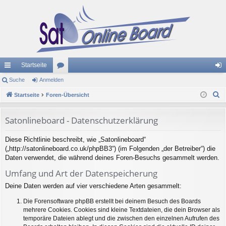
Startseite
ch
Suche
Anmelden
or
n
S
ne
Startseite
Foren-Übersicht
en
m
u
llz
el
c
Satonlineboard - Datenschutzerklärung
ug
de
h
Diese Richtlinie beschreibt, wie „Satonlineboard“
e
riff
n
(„http://satonlineboard.co.uk/phpBB3“) (im Folgenden „der Betreiber“) die
Daten verwendet, die während deines Foren-Besuchs gesammelt werden.
Umfang und Art der Datenspeicherung
Deine Daten werden auf vier verschiedene Arten gesammelt:
Die Forensoftware phpBB erstellt bei deinem Besuch des Boards
mehrere Cookies. Cookies sind kleine Textdateien, die dein Browser als
temporäre Dateien ablegt und die zwischen den einzelnen Aufrufen des