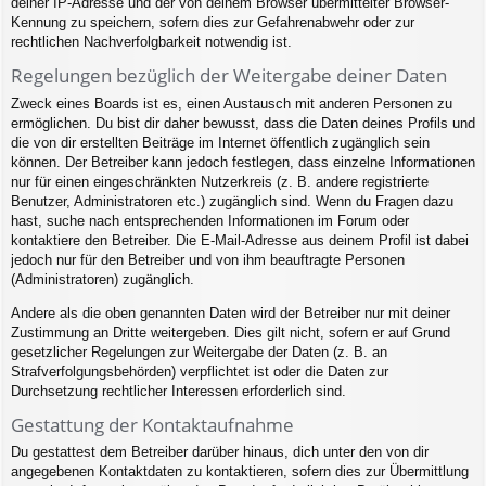
deiner IP-Adresse und der von deinem Browser übermittelter Browser-
Kennung zu speichern, sofern dies zur Gefahrenabwehr oder zur
rechtlichen Nachverfolgbarkeit notwendig ist.
Regelungen bezüglich der Weitergabe deiner Daten
Zweck eines Boards ist es, einen Austausch mit anderen Personen zu
ermöglichen. Du bist dir daher bewusst, dass die Daten deines Profils und
die von dir erstellten Beiträge im Internet öffentlich zugänglich sein
können. Der Betreiber kann jedoch festlegen, dass einzelne Informationen
nur für einen eingeschränkten Nutzerkreis (z. B. andere registrierte
Benutzer, Administratoren etc.) zugänglich sind. Wenn du Fragen dazu
hast, suche nach entsprechenden Informationen im Forum oder
kontaktiere den Betreiber. Die E-Mail-Adresse aus deinem Profil ist dabei
jedoch nur für den Betreiber und von ihm beauftragte Personen
(Administratoren) zugänglich.
Andere als die oben genannten Daten wird der Betreiber nur mit deiner
Zustimmung an Dritte weitergeben. Dies gilt nicht, sofern er auf Grund
gesetzlicher Regelungen zur Weitergabe der Daten (z. B. an
Strafverfolgungsbehörden) verpflichtet ist oder die Daten zur
Durchsetzung rechtlicher Interessen erforderlich sind.
Gestattung der Kontaktaufnahme
Du gestattest dem Betreiber darüber hinaus, dich unter den von dir
angegebenen Kontaktdaten zu kontaktieren, sofern dies zur Übermittlung