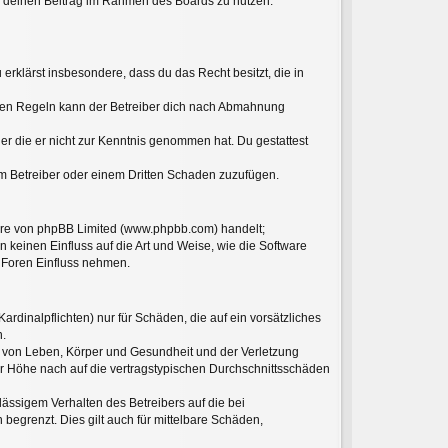
ht, deinen Beitrag im Rahmen des Boards zu nutzen.
 erklärst insbesondere, dass du das Recht besitzt, die in
hten Regeln kann der Betreiber dich nach Abmahnung
oder die er nicht zur Kenntnis genommen hat. Du gestattest
em Betreiber oder einem Dritten Schaden zuzufügen.
ware von phpBB Limited (www.phpbb.com) handelt;
keinen Einfluss auf die Art und Weise, wie die Software
 Foren Einfluss nehmen.
rdinalpflichten) nur für Schäden, die auf ein vorsätzliches
n.
g von Leben, Körper und Gesundheit und der Verletzung
der Höhe nach auf die vertragstypischen Durchschnittsschäden
ässigem Verhalten des Betreibers auf die bei
egrenzt. Dies gilt auch für mittelbare Schäden,