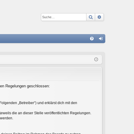
Suche
Erweiterte Suc
S
FA
n
Q
m
el
de
n
enden Regelungen geschlossen:
olgenden „Betreiber“) und erklärst dich mit den
eweils die an dieser Stelle veröffentlichten Regelungen.
 werden.