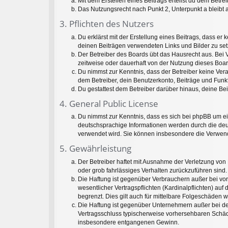
Mit dem Erstellen eines Beitrags erteilst du dem Betr
Das Nutzungsrecht nach Punkt 2, Unterpunkt a bleib
3. Pflichten des Nutzers
Du erklärst mit der Erstellung eines Beitrags, dass er 
deinen Beiträgen verwendeten Links und Bilder zu se
Der Betreiber des Boards übt das Hausrecht aus. Bei
zeitweise oder dauerhaft von der Nutzung dieses Boar
Du nimmst zur Kenntnis, dass der Betreiber keine Veran
dem Betreiber, dein Benutzerkonto, Beiträge und Funkt
Du gestattest dem Betreiber darüber hinaus, deine Be
4. General Public License
Du nimmst zur Kenntnis, dass es sich bei phpBB um ei
deutschsprachige Informationen werden durch die deu
verwendet wird. Sie können insbesondere die Verwend
5. Gewährleistung
Der Betreiber haftet mit Ausnahme der Verletzung von 
oder grob fahrlässiges Verhalten zurückzuführen sind
Die Haftung ist gegenüber Verbrauchern außer bei vo
wesentlicher Vertragspflichten (Kardinalpflichten) a
begrenzt. Dies gilt auch für mittelbare Folgeschäde
Die Haftung ist gegenüber Unternehmern außer bei der
Vertragsschluss typischerweise vorhersehbaren Schäde
insbesondere entgangenen Gewinn.