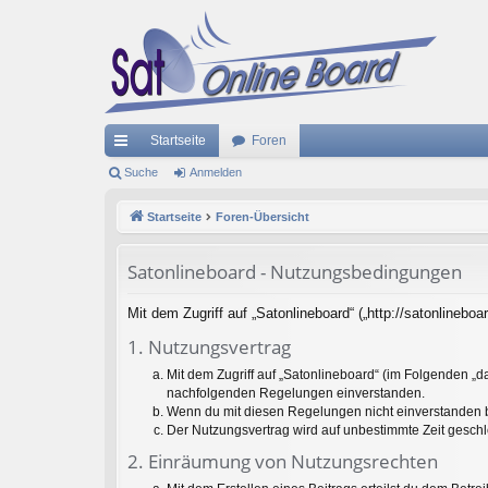
Startseite
Foren
ch
Suche
Anmelden
ne
Startseite
Foren-Übersicht
llz
Satonlineboard - Nutzungsbedingungen
ug
riff
Mit dem Zugriff auf „Satonlineboard“ („http://satonlineb
1. Nutzungsvertrag
Mit dem Zugriff auf „Satonlineboard“ (im Folgenden „d
nachfolgenden Regelungen einverstanden.
Wenn du mit diesen Regelungen nicht einverstanden bis
Der Nutzungsvertrag wird auf unbestimmte Zeit geschl
2. Einräumung von Nutzungsrechten