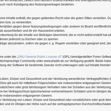
eiber ein einfaches, zeitlich und räumlich unbeschränktes und unentgeltliches Rec
t auch nach Kündigung des Nutzungsvertrages bestehen.
keine Inhalte enthält, die gegen geltendes Recht oder die guten Sitten verstoßen. Du
tzen bzw. zu verwenden.
 Verstößen gegen diese Nutzungsbedingungen oder anderer im Board veröffentlic
ds ausschließen und dir ein Hausverbot erteilen.
twortung für die Inhalte von Beiträgen übernimmt, die er nicht selbst erstellt hat 
ionen jederzeit zu löschen oder zu sperren.
iträge abzuändern, sofern sie gegen o. g. Regeln verstoßen oder geeignet sind, d
ne unter der „
GNU General Public License v2
“ (GPL) bereitgestellten Foren-Soft
tschsprachige Community unter www.phpbb.de zur Verfügung gestellt. Beide haben 
ung der Software für bestimmte Zwecke nicht untersagen oder auf Inhalte fremder
Leben, Körper und Gesundheit und der Verletzung wesentlicher Vertragspflichten (Ka
. Dies gilt auch für mittelbare Folgeschäden wie insbesondere entgangenen Gewin
rsätzlichem oder grob fahrlässigem Verhalten oder bei Schäden aus der Verletzun
uf die bei Vertragsschluss typischerweise vorhersehbaren Schäden und im übrigen 
n wie insbesondere entgangenen Gewinn.
 Verletzung von Leben, Körper und Gesundheit oder vorsätzlichem oder grob fahrl
n und im Übrigen der Höhe nach auf die vertragstypischen Durchschnittsschäden b