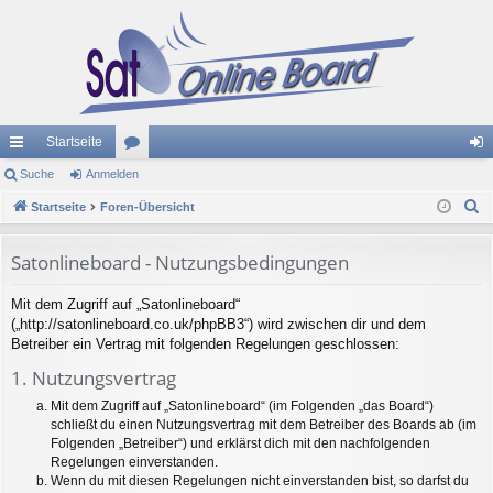
Startseite
ch
Suche
Anmelden
or
n
S
ne
Startseite
Foren-Übersicht
en
m
u
llz
el
c
Satonlineboard - Nutzungsbedingungen
ug
de
h
Mit dem Zugriff auf „Satonlineboard“
e
riff
n
(„http://satonlineboard.co.uk/phpBB3“) wird zwischen dir und dem
Betreiber ein Vertrag mit folgenden Regelungen geschlossen:
1. Nutzungsvertrag
Mit dem Zugriff auf „Satonlineboard“ (im Folgenden „das Board“)
schließt du einen Nutzungsvertrag mit dem Betreiber des Boards ab (im
Folgenden „Betreiber“) und erklärst dich mit den nachfolgenden
Regelungen einverstanden.
Wenn du mit diesen Regelungen nicht einverstanden bist, so darfst du