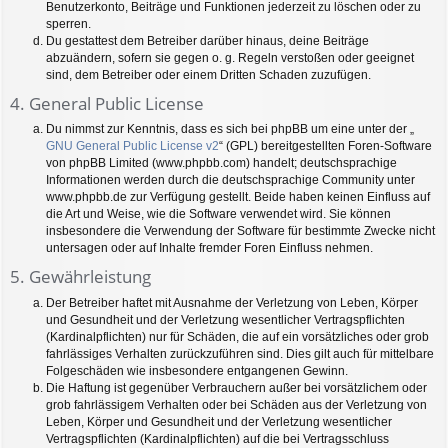
Benutzerkonto, Beiträge und Funktionen jederzeit zu löschen oder zu
sperren.
Du gestattest dem Betreiber darüber hinaus, deine Beiträge
abzuändern, sofern sie gegen o. g. Regeln verstoßen oder geeignet
sind, dem Betreiber oder einem Dritten Schaden zuzufügen.
4. General Public License
Du nimmst zur Kenntnis, dass es sich bei phpBB um eine unter der „
GNU General Public License v2
“ (GPL) bereitgestellten Foren-Software
von phpBB Limited (www.phpbb.com) handelt; deutschsprachige
Informationen werden durch die deutschsprachige Community unter
www.phpbb.de zur Verfügung gestellt. Beide haben keinen Einfluss auf
die Art und Weise, wie die Software verwendet wird. Sie können
insbesondere die Verwendung der Software für bestimmte Zwecke nicht
untersagen oder auf Inhalte fremder Foren Einfluss nehmen.
5. Gewährleistung
Der Betreiber haftet mit Ausnahme der Verletzung von Leben, Körper
und Gesundheit und der Verletzung wesentlicher Vertragspflichten
(Kardinalpflichten) nur für Schäden, die auf ein vorsätzliches oder grob
fahrlässiges Verhalten zurückzuführen sind. Dies gilt auch für mittelbare
Folgeschäden wie insbesondere entgangenen Gewinn.
Die Haftung ist gegenüber Verbrauchern außer bei vorsätzlichem oder
grob fahrlässigem Verhalten oder bei Schäden aus der Verletzung von
Leben, Körper und Gesundheit und der Verletzung wesentlicher
Vertragspflichten (Kardinalpflichten) auf die bei Vertragsschluss