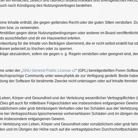
eiber ein einfaches, zeitlich und räumlich unbeschränktes und unentgeltliches Rec
t auch nach Kündigung des Nutzungsvertrages bestehen.
keine Inhalte enthält, die gegen geltendes Recht oder die guten Sitten verstoßen. Du
tzen bzw. zu verwenden.
 Verstößen gegen diese Nutzungsbedingungen oder anderer im Board veröffentlic
ds ausschließen und dir ein Hausverbot erteilen.
twortung für die Inhalte von Beiträgen übernimmt, die er nicht selbst erstellt hat 
ionen jederzeit zu löschen oder zu sperren.
iträge abzuändern, sofern sie gegen o. g. Regeln verstoßen oder geeignet sind, d
ne unter der „
GNU General Public License v2
“ (GPL) bereitgestellten Foren-Soft
tschsprachige Community unter www.phpbb.de zur Verfügung gestellt. Beide haben 
ung der Software für bestimmte Zwecke nicht untersagen oder auf Inhalte fremder
Leben, Körper und Gesundheit und der Verletzung wesentlicher Vertragspflichten (Ka
. Dies gilt auch für mittelbare Folgeschäden wie insbesondere entgangenen Gewin
rsätzlichem oder grob fahrlässigem Verhalten oder bei Schäden aus der Verletzun
uf die bei Vertragsschluss typischerweise vorhersehbaren Schäden und im übrigen 
n wie insbesondere entgangenen Gewinn.
 Verletzung von Leben, Körper und Gesundheit oder vorsätzlichem oder grob fahrl
n und im Übrigen der Höhe nach auf die vertragstypischen Durchschnittsschäden b