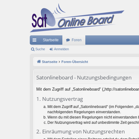
Startseite
Foren
ch
Suche
Anmelden
ne
Startseite
Foren-Übersicht
llz
Satonlineboard - Nutzungsbedingungen
ug
riff
Mit dem Zugriff auf „Satonlineboard“ („http://satonlineb
1. Nutzungsvertrag
Mit dem Zugriff auf „Satonlineboard“ (im Folgenden „d
nachfolgenden Regelungen einverstanden.
Wenn du mit diesen Regelungen nicht einverstanden bis
Der Nutzungsvertrag wird auf unbestimmte Zeit geschl
2. Einräumung von Nutzungsrechten