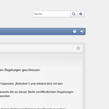
Suche
Erweiterte Suc
S
FA
n
Q
m
el
de
n
enden Regelungen geschlossen:
olgenden „Betreiber“) und erklärst dich mit den
eweils die an dieser Stelle veröffentlichten Regelungen.
 werden.