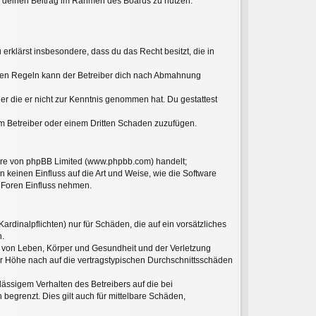
ht, deinen Beitrag im Rahmen des Boards zu nutzen.
 erklärst insbesondere, dass du das Recht besitzt, die in
hten Regeln kann der Betreiber dich nach Abmahnung
oder die er nicht zur Kenntnis genommen hat. Du gestattest
em Betreiber oder einem Dritten Schaden zuzufügen.
ware von phpBB Limited (www.phpbb.com) handelt;
keinen Einfluss auf die Art und Weise, wie die Software
 Foren Einfluss nehmen.
rdinalpflichten) nur für Schäden, die auf ein vorsätzliches
n.
g von Leben, Körper und Gesundheit und der Verletzung
der Höhe nach auf die vertragstypischen Durchschnittsschäden
ässigem Verhalten des Betreibers auf die bei
egrenzt. Dies gilt auch für mittelbare Schäden,