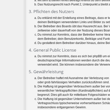
Mit dem Erstellen eines Beitrags erteilst du dem Betr
Das Nutzungsrecht nach Punkt 2, Unterpunkt a bleib
3. Pflichten des Nutzers
Du erklärst mit der Erstellung eines Beitrags, dass er 
deinen Beiträgen verwendeten Links und Bilder zu se
Der Betreiber des Boards übt das Hausrecht aus. Bei
zeitweise oder dauerhaft von der Nutzung dieses Boar
Du nimmst zur Kenntnis, dass der Betreiber keine Veran
dem Betreiber, dein Benutzerkonto, Beiträge und Funkt
Du gestattest dem Betreiber darüber hinaus, deine Be
4. General Public License
Du nimmst zur Kenntnis, dass es sich bei phpBB um ei
deutschsprachige Informationen werden durch die deu
verwendet wird. Sie können insbesondere die Verwend
5. Gewährleistung
Der Betreiber haftet mit Ausnahme der Verletzung von 
oder grob fahrlässiges Verhalten zurückzuführen sind
Die Haftung ist gegenüber Verbrauchern außer bei vo
wesentlicher Vertragspflichten (Kardinalpflichten) a
begrenzt. Dies gilt auch für mittelbare Folgeschäde
Die Haftung ist gegenüber Unternehmern außer bei der
Vertragsschluss typischerweise vorhersehbaren Schäde
insbesondere entgangenen Gewinn.