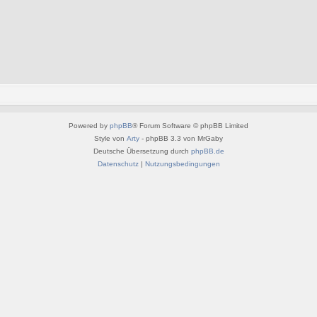
Powered by
phpBB
® Forum Software © phpBB Limited
Style von
Arty
- phpBB 3.3 von MrGaby
Deutsche Übersetzung durch
phpBB.de
Datenschutz
|
Nutzungsbedingungen