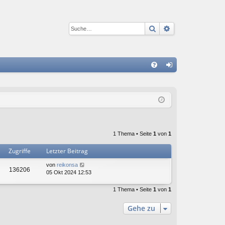
Suche
Erweiterte Suc
S
FA
n
Q
m
el
de
1 Thema • Seite
1
von
1
n
Zugriffe
Letzter Beitrag
von
reikonsa
136206
05 Okt 2024 12:53
1 Thema • Seite
1
von
1
Gehe zu