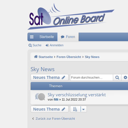
Startseite
Foren
ch
Suche
Anmelden
ne
Startseite
Foren-Übersicht
Sky News
llz
Sky News
ug
Suc
Neues Thema
riff
Themen
Sky verschlüsselung verstärkt
von
filli
»
11 Jul 2022 20:37
Neues Thema
Zurück zur Foren-Übersicht