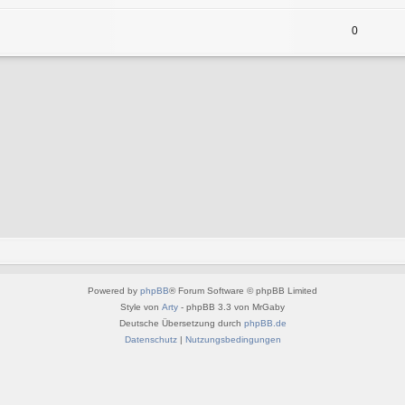
0
Powered by
phpBB
® Forum Software © phpBB Limited
Style von
Arty
- phpBB 3.3 von MrGaby
Deutsche Übersetzung durch
phpBB.de
Datenschutz
|
Nutzungsbedingungen