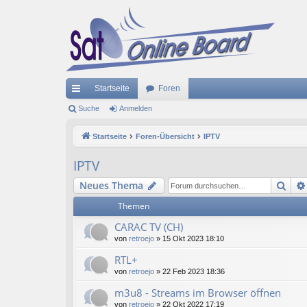
Startseite
Foren
ch
Suche
Anmelden
ne
Startseite
Foren-Übersicht
IPTV
llz
IPTV
ug
Suc
Neues Thema
riff
Themen
CARAC TV (CH)
von
retroejo
»
15 Okt 2023 18:10
RTL+
von
retroejo
»
22 Feb 2023 18:36
m3u8 - Streams im Browser öffnen
von
retroejo
»
22 Okt 2022 17:19