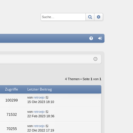
Suche
Erweiterte Suc
S
FA
n
Q
m
el
de
4 Themen • Seite
1
von
1
n
Zugriffe
Letzter Beitrag
von
retroejo
100299
15 Okt 2023 18:10
von
retroejo
71532
22 Feb 2023 18:36
von
retroejo
70255
22 Okt 2022 17:19