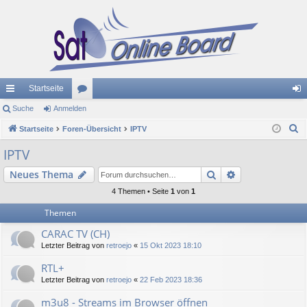
Startseite
ch
Suche
Anmelden
or
n
S
ne
Startseite
Foren-Übersicht
en
IPTV
m
u
llz
el
IPTV
c
ug
de
Suche
Erweiterte Suc
Neues Thema
h
e
riff
n
4 Themen • Seite
1
von
1
Themen
CARAC TV (CH)
Letzter Beitrag von
retroejo
«
15 Okt 2023 18:10
RTL+
Letzter Beitrag von
retroejo
«
22 Feb 2023 18:36
m3u8 - Streams im Browser öffnen