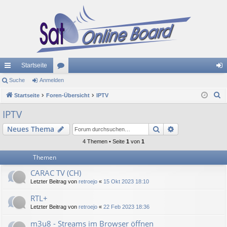
Startseite
ch
Suche
Anmelden
or
n
S
ne
Startseite
Foren-Übersicht
en
IPTV
m
u
llz
el
IPTV
c
ug
de
Suche
Erweiterte Suc
Neues Thema
h
e
riff
n
4 Themen • Seite
1
von
1
Themen
CARAC TV (CH)
Letzter Beitrag von
retroejo
«
15 Okt 2023 18:10
RTL+
Letzter Beitrag von
retroejo
«
22 Feb 2023 18:36
m3u8 - Streams im Browser öffnen