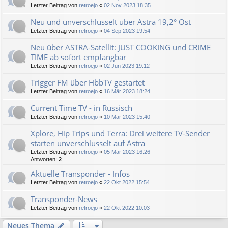
Letzter Beitrag von
retroejo
«
02 Nov 2023 18:35
Neu und unverschlüsselt über Astra 19,2° Ost
Letzter Beitrag von
retroejo
«
04 Sep 2023 19:54
Neu über ASTRA-Satellit: JUST COOKING und CRIME
TIME ab sofort empfangbar
Letzter Beitrag von
retroejo
«
02 Jun 2023 19:12
Trigger FM über HbbTV gestartet
Letzter Beitrag von
retroejo
«
16 Mär 2023 18:24
Current Time TV - in Russisch
Letzter Beitrag von
retroejo
«
10 Mär 2023 15:40
Xplore, Hip Trips und Terra: Drei weitere TV-Sender
starten unverschlüsselt auf Astra
Letzter Beitrag von
retroejo
«
05 Mär 2023 16:26
Antworten:
2
Aktuelle Transponder - Infos
Letzter Beitrag von
retroejo
«
22 Okt 2022 15:54
Transponder-News
Letzter Beitrag von
retroejo
«
22 Okt 2022 10:03
Neues Thema