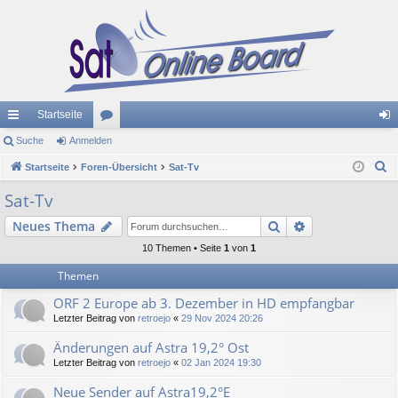
Startseite
ch
Suche
Anmelden
or
n
S
ne
Startseite
Foren-Übersicht
en
Sat-Tv
m
u
llz
el
Sat-Tv
c
ug
de
Suche
Erweiterte Suc
Neues Thema
h
e
riff
n
10 Themen • Seite
1
von
1
Themen
ORF 2 Europe ab 3. Dezember in HD empfangbar
Letzter Beitrag von
retroejo
«
29 Nov 2024 20:26
Änderungen auf Astra 19,2° Ost
Letzter Beitrag von
retroejo
«
02 Jan 2024 19:30
Neue Sender auf Astra19,2°E