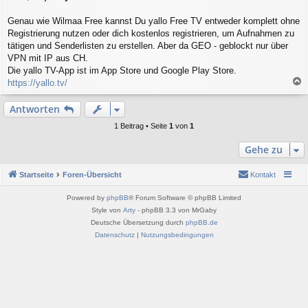
a
g
Genau wie Wilmaa Free kannst Du yallo Free TV entweder komplett ohne
Registrierung nutzen oder dich kostenlos registrieren, um Aufnahmen zu
tätigen und Senderlisten zu erstellen. Aber da GEO - geblockt nur über
VPN mit IP aus CH.
Die yallo TV-App ist im App Store und Google Play Store.
https://yallo.tv/
a
c
Antworten
h
o
1 Beitrag • Seite
1
von
1
b
e
Gehe zu
n
Startseite
Foren-Übersicht
Kontakt
Powered by
phpBB
® Forum Software © phpBB Limited
Style von
Arty
- phpBB 3.3 von MrGaby
Deutsche Übersetzung durch
phpBB.de
Datenschutz
|
Nutzungsbedingungen