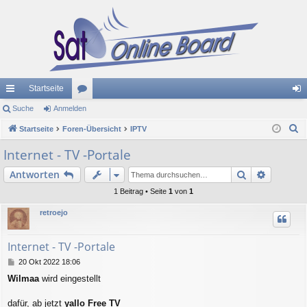
Startseite
ch
Suche
Anmelden
or
n
S
ne
Startseite
Foren-Übersicht
en
IPTV
m
u
llz
el
Internet - TV -Portale
c
ug
de
Suche
Erweiter
Antworten
h
e
riff
n
1 Beitrag • Seite
1
von
1
retroejo
Internet - TV -Portale
B
20 Okt 2022 18:06
e
Wilmaa
wird eingestellt
i
t
r
dafür, ab jetzt
yallo Free TV