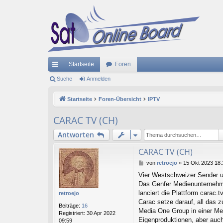
Startseite
Foren
ch
Suche
Anmelden
ne
Startseite
Foren-Übersicht
IPTV
llz
CARAC TV (CH)
ug
Antworten
riff
CARAC TV (CH)
B
von
retroejo
»
15 Okt 2023 18:
e
Vier Westschweizer Sender 
i
Das Genfer Medienunternehm
t
r
lanciert die Plattform carac.tv
retroejo
a
Carac setze darauf, all das 
Beiträge:
16
g
Media One Group in einer Med
Registriert:
30 Apr 2022
Eigenproduktionen, aber auch
09:59