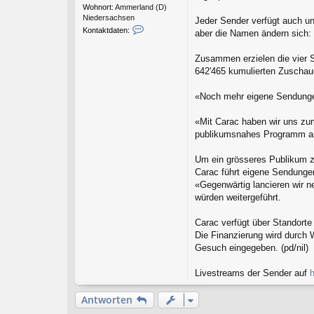
Wohnort:
Ammerland (D)
Niedersachsen
Jeder Sender verfügt auch un
K
Kontaktdaten:
aber die Namen ändern sich:
o
n
Zusammen erzielen die vier S
t
a
642'465 kumulierten Zuscha
k
t
«Noch mehr eigene Sendung
d
a
«Mit Carac haben wir uns zum
t
e
publikumsnahes Programm anz
n
v
Um ein grösseres Publikum zu
o
Carac führt eigene Sendunge
n
«Gegenwärtig lancieren wir n
r
e
würden weitergeführt.
t
r
Carac verfügt über Standort
o
Die Finanzierung wird durch 
e
Gesuch eingegeben. (pd/nil)
j
o
Livestreams der Sender auf
h
Antworten