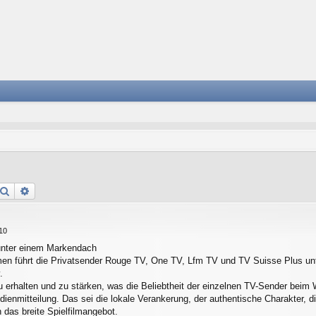
Suche
Erweiterte Suche
10
unter einem Markendach
en führt die Privatsender Rouge TV, One TV, Lfm TV und TV Suisse Plus 
.
zu erhalten und zu stärken, was die Beliebtheit der einzelnen TV-Sender bei
ienmitteilung. Das sei die lokale Verankerung, der authentische Charakter, d
 das breite Spielfilmangebot.