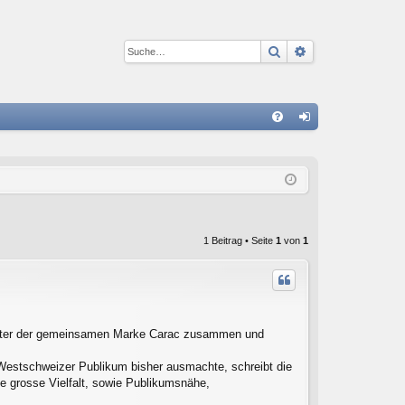
Suche
Erweiterte Suc
S
FA
n
Q
m
el
de
1 Beitrag • Seite
1
von
1
n
unter der gemeinsamen Marke Carac zusammen und
m Westschweizer Publikum bisher ausmachte, schreibt die
ie grosse Vielfalt, sowie Publikumsnähe,