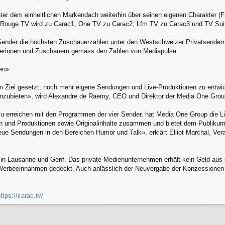
ter dem einheitlichen Markendach weiterhin über seinen eigenen Charakter (
 Rouge TV wird zu Carac1, One TV zu Carac2, Lfm TV zu Carac3 und TV Sui
ender die höchsten Zuschauerzahlen unter den Westschweizer Privatsendern, 
uerinnen und Zuschauern gemäss den Zahlen von Mediapulse.
en»
 Ziel gesetzt, noch mehr eigene Sendungen und Live-Produktionen zu entwicke
ubieten», wird Alexandre de Raemy, CEO und Direktor der Media One Group 
 erreichen mit den Programmen der vier Sender, hat Media One Group die Liv
n und Produktionen sowie Originalinhalte zusammen und bietet dem Publiku
eue Sendungen in den Bereichen Humor und Talk», erklärt Elliot Marchal, Ver
e in Lausanne und Genf. Das private Medienunternehmen erhält kein Geld au
Werbeeinnahmen gedeckt. Auch anlässlich der Neuvergabe der Konzessionen fü
ttps://carac.tv/