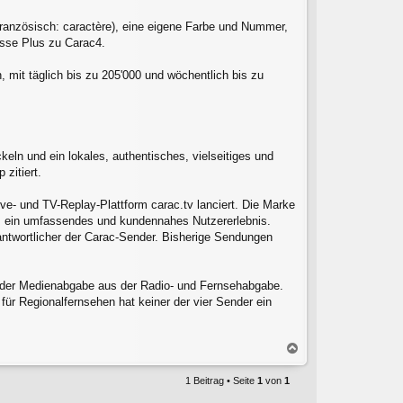
Französisch: caractère), eine eigene Farbe und Nummer,
sse Plus zu Carac4.
mit täglich bis zu 205'000 und wöchentlich bis zu
ln und ein lokales, authentisches, vielseitiges und
zitiert.
e- und TV-Replay-Plattform carac.tv lanciert. Die Marke
m ein umfassendes und kundennahes Nutzererlebnis.
antwortlicher der Carac-Sender. Bisherige Sendungen
s der Medienabgabe aus der Radio- und Fernsehabgabe.
r Regionalfernsehen hat keiner der vier Sender ein
N
a
c
1 Beitrag • Seite
1
von
1
h