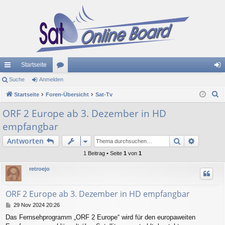
Startseite
ch
Suche
Anmelden
or
n
S
ne
Startseite
Foren-Übersicht
en
Sat-Tv
m
u
llz
el
ORF 2 Europe ab 3. Dezember in HD
c
empfangbar
ug
de
h
e
Suche
Erweiter
Antworten
riff
n
1 Beitrag • Seite
1
von
1
retroejo
ORF 2 Europe ab 3. Dezember in HD empfangbar
B
29 Nov 2024 20:26
e
Das Fernsehprogramm „ORF 2 Europe“ wird für den europaweiten
i