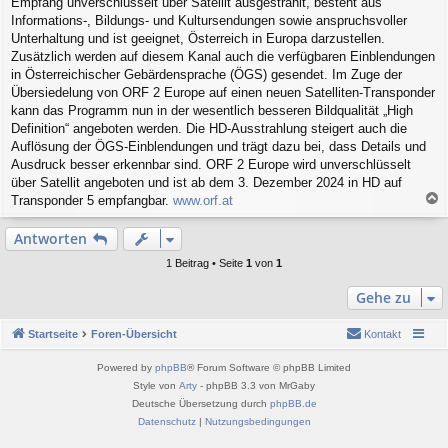
Empfang unverschlüsselt über Satellit ausgestrahlt, besteht aus
t
r
Informations-, Bildungs- und Kultursendungen sowie anspruchsvoller
a
Unterhaltung und ist geeignet, Österreich in Europa darzustellen.
g
Zusätzlich werden auf diesem Kanal auch die verfügbaren Einblendungen
in Österreichischer Gebärdensprache (ÖGS) gesendet. Im Zuge der
Übersiedelung von ORF 2 Europe auf einen neuen Satelliten-Transponder
kann das Programm nun in der wesentlich besseren Bildqualität „High
Definition“ angeboten werden. Die HD-Ausstrahlung steigert auch die
Auflösung der ÖGS-Einblendungen und trägt dazu bei, dass Details und
Ausdruck besser erkennbar sind. ORF 2 Europe wird unverschlüsselt
über Satellit angeboten und ist ab dem 3. Dezember 2024 in HD auf
Transponder 5 empfangbar.
www.orf.at
a
c
Antworten
h
o
1 Beitrag • Seite
1
von
1
b
e
Gehe zu
n
Startseite
Foren-Übersicht
Kontakt
Powered by
phpBB
® Forum Software © phpBB Limited
Style von
Arty
- phpBB 3.3 von MrGaby
Deutsche Übersetzung durch
phpBB.de
Datenschutz
|
Nutzungsbedingungen