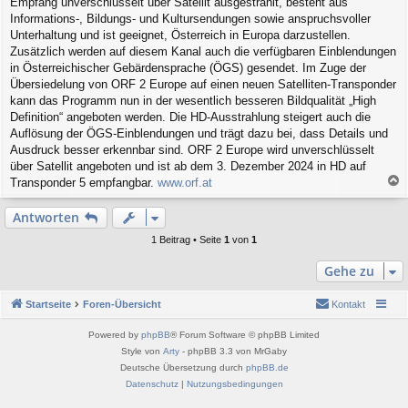
Empfang unverschlüsselt über Satellit ausgestrahlt, besteht aus
t
r
Informations-, Bildungs- und Kultursendungen sowie anspruchsvoller
a
Unterhaltung und ist geeignet, Österreich in Europa darzustellen.
g
Zusätzlich werden auf diesem Kanal auch die verfügbaren Einblendungen
in Österreichischer Gebärdensprache (ÖGS) gesendet. Im Zuge der
Übersiedelung von ORF 2 Europe auf einen neuen Satelliten-Transponder
kann das Programm nun in der wesentlich besseren Bildqualität „High
Definition“ angeboten werden. Die HD-Ausstrahlung steigert auch die
Auflösung der ÖGS-Einblendungen und trägt dazu bei, dass Details und
Ausdruck besser erkennbar sind. ORF 2 Europe wird unverschlüsselt
über Satellit angeboten und ist ab dem 3. Dezember 2024 in HD auf
Transponder 5 empfangbar.
www.orf.at
a
c
Antworten
h
o
1 Beitrag • Seite
1
von
1
b
e
Gehe zu
n
Startseite
Foren-Übersicht
Kontakt
Powered by
phpBB
® Forum Software © phpBB Limited
Style von
Arty
- phpBB 3.3 von MrGaby
Deutsche Übersetzung durch
phpBB.de
Datenschutz
|
Nutzungsbedingungen