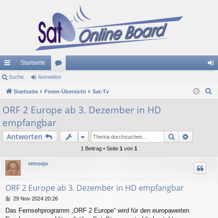
Startseite
ch
Suche
Anmelden
or
n
S
ne
Startseite
Foren-Übersicht
en
Sat-Tv
m
u
llz
el
ORF 2 Europe ab 3. Dezember in HD
c
empfangbar
ug
de
h
e
Suche
Erweiter
Antworten
riff
n
1 Beitrag • Seite
1
von
1
retroejo
ORF 2 Europe ab 3. Dezember in HD empfangbar
B
29 Nov 2024 20:26
e
Das Fernsehprogramm „ORF 2 Europe“ wird für den europaweiten
i