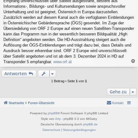
Empfang unverschlüsselt über Satellit ausgestrahlt, besteht aus
t
r
Informations-, Bildungs- und Kultursendungen sowie anspruchsvoller
a
Unterhaltung und ist geeignet, Österreich in Europa darzustellen.
g
Zusätzlich werden auf diesem Kanal auch die verfügbaren Einblendungen
in Österreichischer Gebärdensprache (ÖGS) gesendet. Im Zuge der
Übersiedelung von ORF 2 Europe auf einen neuen Satelliten-Transponder
kann das Programm nun in der wesentlich besseren Bildqualität „High
Definition“ angeboten werden. Die HD-Ausstrahlung steigert auch die
Auflösung der ÖGS-Einblendungen und trägt dazu bei, dass Details und
Ausdruck besser erkennbar sind. ORF 2 Europe wird unverschlüsselt
über Satellit angeboten und ist ab dem 3. Dezember 2024 in HD auf
Transponder 5 empfangbar.
www.orf.at
a
c
Antworten
h
o
1 Beitrag • Seite
1
von
1
b
e
Gehe zu
n
Startseite
Foren-Übersicht
Kontakt
Powered by
phpBB
® Forum Software © phpBB Limited
Style von
Arty
- phpBB 3.3 von MrGaby
Deutsche Übersetzung durch
phpBB.de
Datenschutz
|
Nutzungsbedingungen