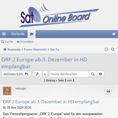
Startseite
ch
Suche
Anmelden
or
n
S
ne
Startseite
Foren-Übersicht
en
Sat-Tv
m
u
llz
el
ORF 2 Europe ab 3. Dezember in HD
c
empfangbar
ug
de
h
e
Suche
Erweiter
Antworten
riff
n
1 Beitrag • Seite
1
von
1
retroejo
ORF 2 Europe ab 3. Dezember in HD empfangbar
B
29 Nov 2024 20:26
e
Das Fernsehprogramm „ORF 2 Europe“ wird für den europaweiten
i