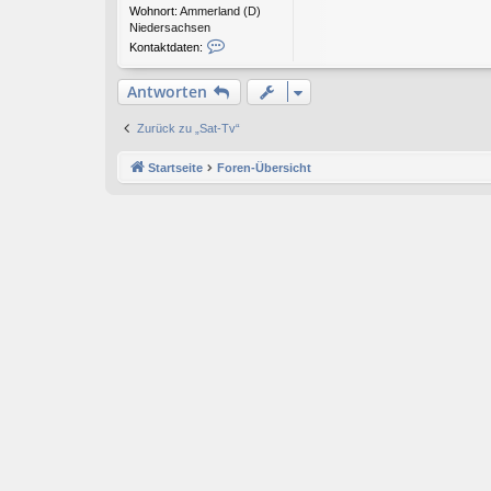
Wohnort:
Ammerland (D)
Niedersachsen
K
Kontaktdaten:
o
n
Antworten
t
a
k
Zurück zu „Sat-Tv“
t
d
Startseite
Foren-Übersicht
a
t
e
n
v
o
n
r
e
t
r
o
e
j
o