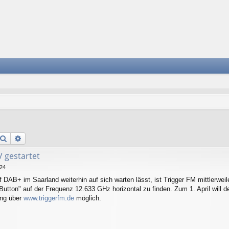
Suche
Erweiterte Suche
 gestartet
:24
 DAB+ im Saarland weiterhin auf sich warten lässt, ist Trigger FM mittlerwei
utton" auf der Frequenz 12.633 GHz horizontal zu finden. Zum 1. April will d
ang über
www.triggerfm.de
möglich.