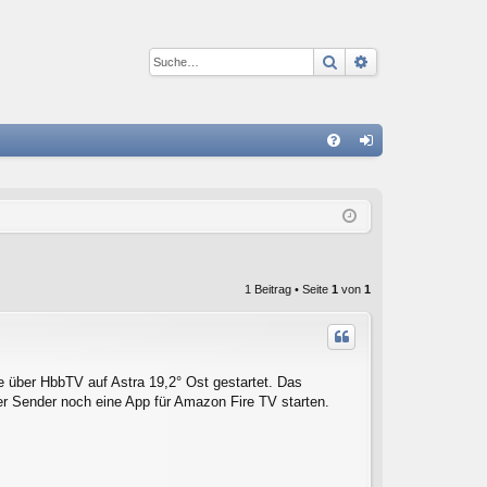
Suche
Erweiterte Suc
S
FA
n
Q
m
el
de
1 Beitrag • Seite
1
von
1
n
le über HbbTV auf Astra 19,2° Ost gestartet. Das
er Sender noch eine App für Amazon Fire TV starten.