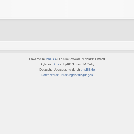
Powered by
phpBB
® Forum Software © phpBB Limited
Style von
Arty
- phpBB 3.3 von MrGaby
Deutsche Übersetzung durch
phpBB.de
Datenschutz
|
Nutzungsbedingungen