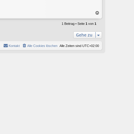
N
a
c
1 Beitrag • Seite
1
von
1
h
o
Gehe zu
b
e
Kontakt
Alle Cookies löschen
Alle Zeiten sind
UTC+02:00
n