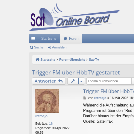
Startseite
Foren
ch
Suche
Anmelden
ne
Startseite
Foren-Übersicht
Sat-Tv
llz
Trigger FM über HbbTV gestartet
ug
Antworten
riff
Trigger FM über HbbTV
B
von
retroejo
»
16 Mär 2023 18
e
Während die Aufschaltung auf
i
Programm ist über den "Red B
t
r
Darüber hinaus ist der Empf
retroejo
a
Quelle: Satellifax
Beiträge:
16
g
Registriert:
30 Apr 2022
09:59