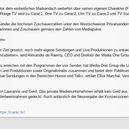
ter dem einheitlichen Markendach weiterhin über seinen eigenen Charakter (
 Rouge TV wird zu Carac1, One TV zu Carac2, Lfm TV zu Carac3 und TV Sui
ender die höchsten Zuschauerzahlen unter den Westschweizer Privatsendern, 
uerinnen und Zuschauern gemäss den Zahlen von Mediapulse.
en»
 Ziel gesetzt, noch mehr eigene Sendungen und Live-Produktionen zu entwicke
ubieten», wird Alexandre de Raemy, CEO und Direktor der Media One Group 
 erreichen mit den Programmen der vier Sender, hat Media One Group die Liv
n und Produktionen sowie Originalinhalte zusammen und bietet dem Publiku
eue Sendungen in den Bereichen Humor und Talk», erklärt Elliot Marchal, Ver
e in Lausanne und Genf. Das private Medienunternehmen erhält kein Geld au
Werbeeinnahmen gedeckt. Auch anlässlich der Neuvergabe der Konzessionen fü
ttps://carac.tv/