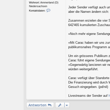
Wohnort:
Ammerland (D)
Niedersachsen
Jeder Sender verfügt auch un
K
Kontaktdaten:
aber die Namen ändern sich:
o
n
Zusammen erzielen die vier S
t
a
642'465 kumulierten Zuscha
k
t
«Noch mehr eigene Sendung
d
a
«Mit Carac haben wir uns zum
t
e
publikumsnahes Programm anz
n
v
Um ein grösseres Publikum zu
o
Carac führt eigene Sendunge
n
«Gegenwärtig lancieren wir n
r
e
würden weitergeführt.
t
r
Carac verfügt über Standort
o
Die Finanzierung wird durch 
e
Gesuch eingegeben. (pd/nil)
j
o
Livestreams der Sender auf
h
Antworten