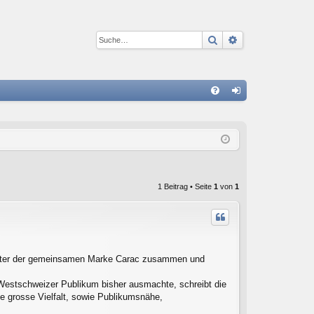
Suche
Erweiterte Suc
S
FA
n
Q
m
el
de
1 Beitrag • Seite
1
von
1
n
unter der gemeinsamen Marke Carac zusammen und
m Westschweizer Publikum bisher ausmachte, schreibt die
ie grosse Vielfalt, sowie Publikumsnähe,