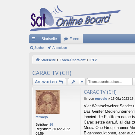
Startseite
Foren
ch
Suche
Anmelden
ne
Startseite
Foren-Übersicht
IPTV
llz
CARAC TV (CH)
ug
Antworten
riff
CARAC TV (CH)
B
von
retroejo
»
15 Okt 2023 18:
e
Vier Westschweizer Sender 
i
Das Genfer Medienunternehm
t
r
lanciert die Plattform carac.tv
retroejo
a
Carac setze darauf, all das 
Beiträge:
16
g
Media One Group in einer Med
Registriert:
30 Apr 2022
Eigenproduktionen, aber auch
09:59