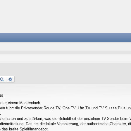
Suche
Erweiterte Suche
10
unter einem Markendach
en führt die Privatsender Rouge TV, One TV, Lfm TV und TV Suisse Plus 
.
zu erhalten und zu stärken, was die Beliebtheit der einzelnen TV-Sender bei
ienmitteilung. Das sei die lokale Verankerung, der authentische Charakter, d
 das breite Spielfilmangebot.