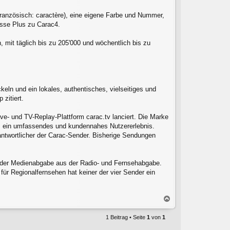
Französisch: caractère), eine eigene Farbe und Nummer,
sse Plus zu Carac4.
mit täglich bis zu 205'000 und wöchentlich bis zu
ln und ein lokales, authentisches, vielseitiges und
zitiert.
e- und TV-Replay-Plattform carac.tv lanciert. Die Marke
m ein umfassendes und kundennahes Nutzererlebnis.
antwortlicher der Carac-Sender. Bisherige Sendungen
s der Medienabgabe aus der Radio- und Fernsehabgabe.
r Regionalfernsehen hat keiner der vier Sender ein
N
a
c
1 Beitrag • Seite
1
von
1
h