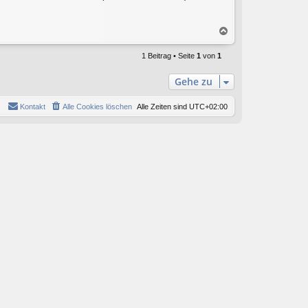
N
a
c
1 Beitrag • Seite
1
von
1
h
o
Gehe zu
b
e
Kontakt
Alle Cookies löschen
Alle Zeiten sind
UTC+02:00
n