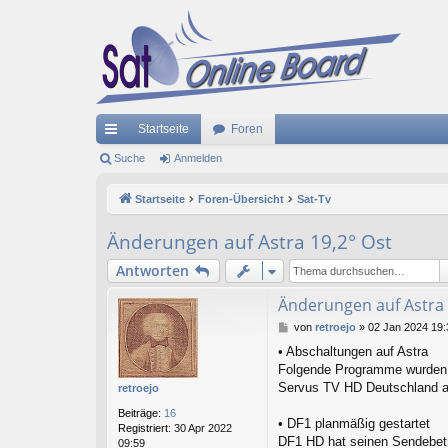
Startseite
Foren
ch
Suche
Anmelden
ne
Startseite
Foren-Übersicht
Sat-Tv
llz
Änderungen auf Astra 19,2° Ost
ug
Antworten
riff
Änderungen auf Astra 
B
von
retroejo
»
02 Jan 2024 19:
e
• Abschaltungen auf Astra
i
Folgende Programme wurden au
t
r
Servus TV HD Deutschland au
retroejo
a
Beiträge:
16
g
• DF1 planmäßig gestartet
Registriert:
30 Apr 2022
DF1 HD hat seinen Sendebetri
09:59