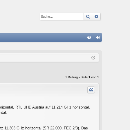
Suche
Erweiterte Suc
S
FA
n
Q
m
el
de
1 Beitrag • Seite
1
von
1
n
rizontal, RTL UHD Austria auf 11.214 GHz horizontal,
tal.
enz 11.303 GHz horizontal (SR 22.000, FEC 2/3). Das