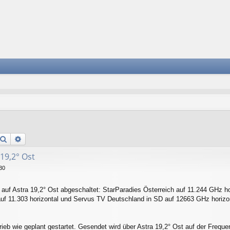
Suche
Erweiterte Suche
19,2° Ost
30
f Astra 19,2° Ost abgeschaltet: StarParadies Österreich auf 11.244 GHz ho
f 11.303 horizontal und Servus TV Deutschland in SD auf 12663 GHz horizon
eb wie geplant gestartet. Gesendet wird über Astra 19,2° Ost auf der Frequ