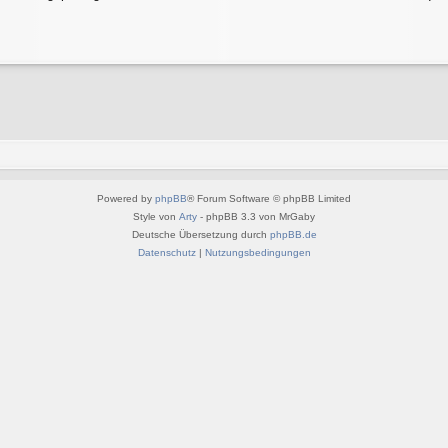
Powered by
phpBB
® Forum Software © phpBB Limited
Style von
Arty
- phpBB 3.3 von MrGaby
Deutsche Übersetzung durch
phpBB.de
Datenschutz
|
Nutzungsbedingungen