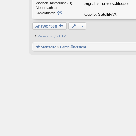
Wohnort:
Ammerland (D)
Signal ist unverschlüsselt.
Niedersachsen
K
Kontaktdaten:
Quelle: SatelliFAX
o
n
Antworten
t
a
k
Zurück zu „Sat-Tv“
t
d
Startseite
Foren-Übersicht
a
t
e
n
v
o
n
r
e
t
r
o
e
j
o