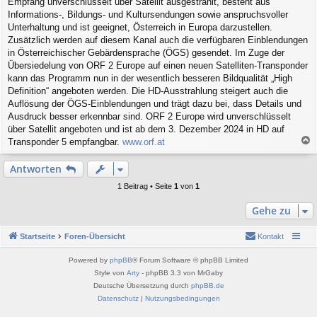
Empfang unverschlüsselt über Satellit ausgestrahlt, besteht aus
t
r
Informations-, Bildungs- und Kultursendungen sowie anspruchsvoller
a
Unterhaltung und ist geeignet, Österreich in Europa darzustellen.
g
Zusätzlich werden auf diesem Kanal auch die verfügbaren Einblendungen
in Österreichischer Gebärdensprache (ÖGS) gesendet. Im Zuge der
Übersiedelung von ORF 2 Europe auf einen neuen Satelliten-Transponder
kann das Programm nun in der wesentlich besseren Bildqualität „High
Definition“ angeboten werden. Die HD-Ausstrahlung steigert auch die
Auflösung der ÖGS-Einblendungen und trägt dazu bei, dass Details und
Ausdruck besser erkennbar sind. ORF 2 Europe wird unverschlüsselt
über Satellit angeboten und ist ab dem 3. Dezember 2024 in HD auf
Transponder 5 empfangbar.
www.orf.at
a
c
Antworten
h
o
1 Beitrag • Seite
1
von
1
b
e
Gehe zu
n
Startseite
Foren-Übersicht
Kontakt
Powered by
phpBB
® Forum Software © phpBB Limited
Style von
Arty
- phpBB 3.3 von MrGaby
Deutsche Übersetzung durch
phpBB.de
Datenschutz
|
Nutzungsbedingungen