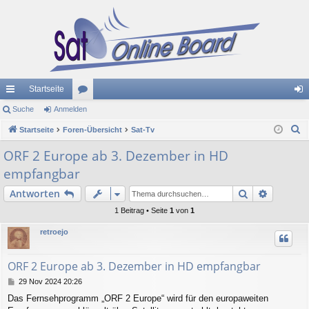
Startseite
ch
Suche
Anmelden
or
n
S
ne
Startseite
Foren-Übersicht
en
Sat-Tv
m
u
llz
el
ORF 2 Europe ab 3. Dezember in HD
c
empfangbar
ug
de
h
e
Suche
Erweiter
Antworten
riff
n
1 Beitrag • Seite
1
von
1
retroejo
ORF 2 Europe ab 3. Dezember in HD empfangbar
B
29 Nov 2024 20:26
e
Das Fernsehprogramm „ORF 2 Europe“ wird für den europaweiten
i