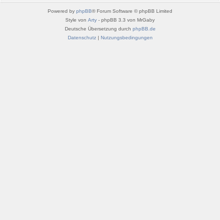
Powered by
phpBB
® Forum Software © phpBB Limited
Style von
Arty
- phpBB 3.3 von MrGaby
Deutsche Übersetzung durch
phpBB.de
Datenschutz
|
Nutzungsbedingungen