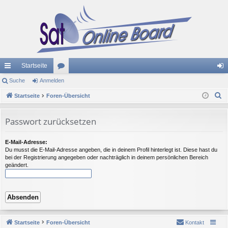
Startseite
ch
Suche
Anmelden
or
n
S
ne
Startseite
Foren-Übersicht
en
m
u
llz
el
c
Passwort zurücksetzen
ug
de
h
e
riff
n
E-Mail-Adresse:
Du musst die E-Mail-Adresse angeben, die in deinem Profil hinterlegt ist. Diese hast du
bei der Registrierung angegeben oder nachträglich in deinem persönlichen Bereich
geändert.
Startseite
Foren-Übersicht
Kontakt