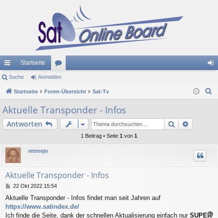
Startseite
ch
Suche
Anmelden
or
n
S
ne
Startseite
Foren-Übersicht
en
Sat-Tv
m
u
llz
el
Aktuelle Transponder - Infos
c
ug
de
Suche
Erweiter
Antworten
h
e
riff
n
1 Beitrag • Seite
1
von
1
retroejo
Aktuelle Transponder - Infos
B
22 Okt 2022 15:54
e
Aktuelle Transponder - Infos findet man seit Jahren auf
i
https://www.satindex.de/
t
r
Ich finde die Seite, dank der schnellen Aktualisierung einfach nur
SUPER