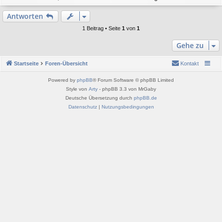
a
a
g
c
Antworten
h
o
1 Beitrag • Seite
1
von
1
b
e
Gehe zu
n
Startseite
Foren-Übersicht
Kontakt
Powered by
phpBB
® Forum Software © phpBB Limited
Style von
Arty
- phpBB 3.3 von MrGaby
Deutsche Übersetzung durch
phpBB.de
Datenschutz
|
Nutzungsbedingungen